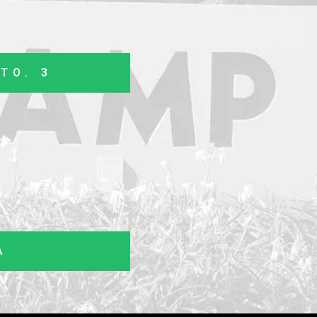
TO. 3
A