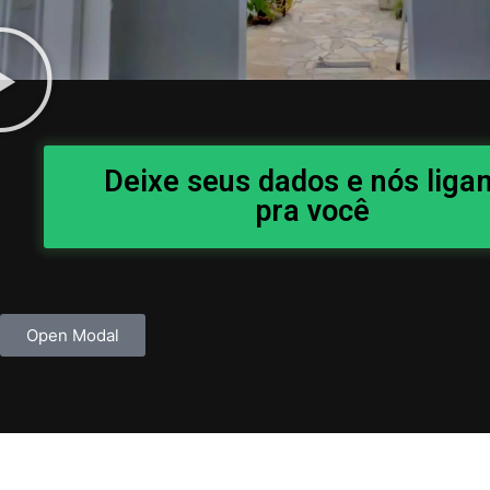
Deixe seus dados e nós lig
pra você
Open Modal