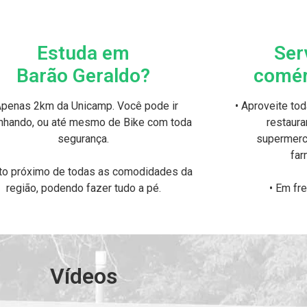
Estuda em
Ser
Barão Geraldo?
comér
Apenas 2km da Unicamp. Você pode ir
• Aproveite to
nhando, ou até mesmo de Bike com toda
restaura
segurança.
supermerc
far
ito próximo de todas as comodidades da
região, podendo fazer tudo a pé.
• Em fr
Vídeos